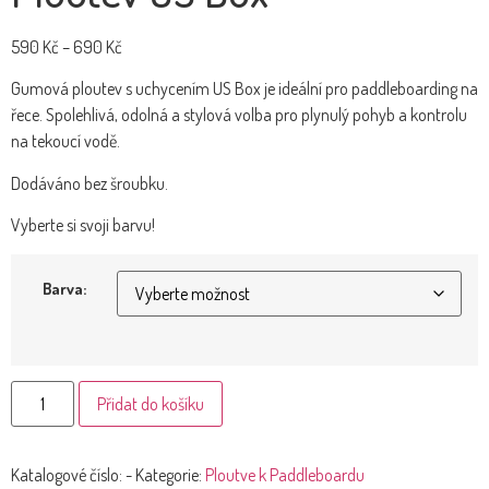
590
Kč
–
690
Kč
Gumová ploutev s uchycením US Box je ideální pro paddleboarding na
řece. Spolehlivá, odolná a stylová volba pro plynulý pohyb a kontrolu
na tekoucí vodě.
Dodáváno bez šroubku.
Vyberte si svoji barvu!
Barva:
Přidat do košíku
Katalogové číslo:
-
Kategorie:
Ploutve k Paddleboardu